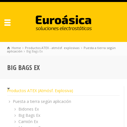
Home
Productos ATEX - atmósf. explosivas
Puesta a tierra según
aplicación
Big Bags Ex
BIG BAGS EX
Productos ATEX (Atmósf. Explosiva)
Puesta a tierra según aplicación
Bidones Ex
Big Bags Ex
Camión Ex