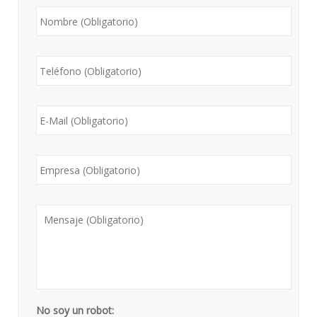
*
*
No soy un robot: