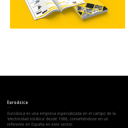
Euroásica
Euroásica es una empresa especializada en el campo de la
‘electricidad estática’ desde 1986, convirtiéndose en un
referente en España en este sector.