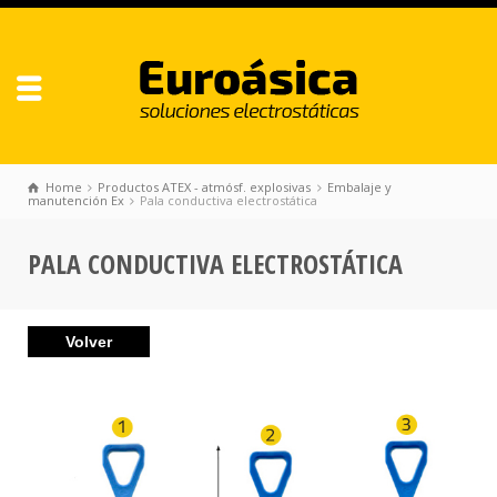
Home
Productos ATEX - atmósf. explosivas
Embalaje y
manutención Ex
Pala conductiva electrostática
PALA CONDUCTIVA ELECTROSTÁTICA