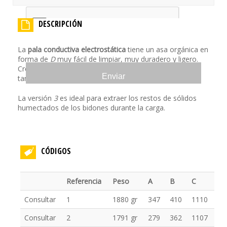
DESCRIPCIÓN
La
pala conductiva electrostática
tiene un asa orgánica en
forma de
D
muy fácil de limpiar, muy duradero y ligero.
Creada en una sola pieza. Consulte para ver más
tamaños.
La versión
3
es ideal para extraer los restos de sólidos
humectados de los bidones durante la carga.
CÓDIGOS
Referencia
Peso
A
B
C
Consultar
1
1880 gr
347
410
1110
Consultar
2
1791 gr
279
362
1107