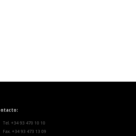
ontacto:
Tel. +34 93 470 10 10
Fax. +34 93 473 13 09