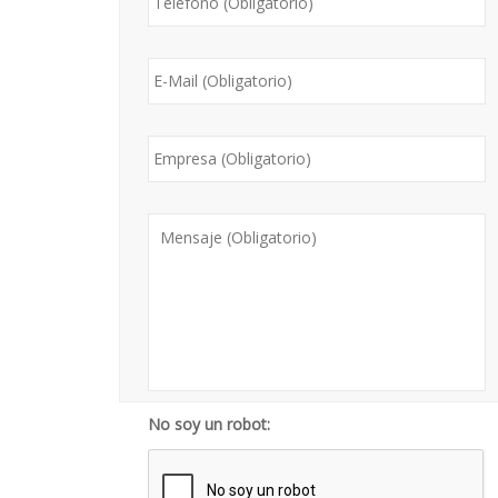
*
*
No soy un robot: