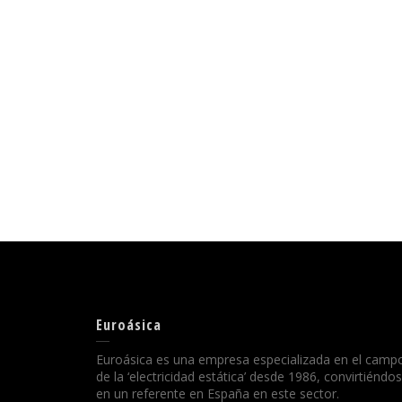
Euroásica
Euroásica es una empresa especializada en el camp
de la ‘electricidad estática’ desde 1986, convirtiéndo
en un referente en España en este sector.