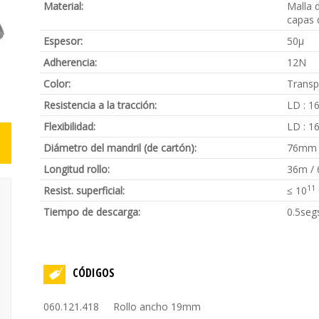
Material:
Malla 
capas 
Espesor:
50μ
Adherencia:
12N
Color:
Transp
Resistencia a la tracción:
LD : 1
Flexibilidad:
LD : 1
Diámetro del mandril (de cartón):
76mm
Longitud rollo:
36m / 
11
Resist. superficial:
≤ 10
Tiempo de descarga:
0.5seg
CÓDIGOS
060.121.418 Rollo ancho 19mm