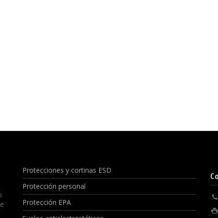
Protecciones y cortinas ESD
C
Protección personal
o
Protección EPA
se