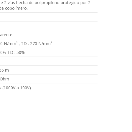
de 2 vías hecha de polipropileno protegido por 2
de copolímero.
arente
60 N/mm² ; TD : 270 N/mm²
60% TD : 50%
66 m
Ohm
s (1000V a 100V)