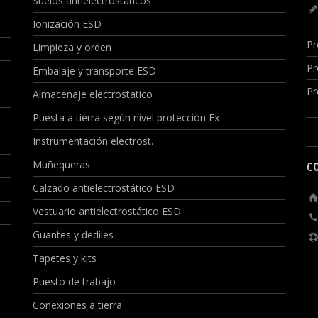
Suelos antielectrostáticos
Ionización ESD
Pr
Limpieza y orden
Pr
Embalaje y transporte ESD
Pr
Almacenaje electrostatico
Puesta a tierra según nivel protección Ex
Instrumentación electrost.
Muñequeras
C
Calzado antielectrostático ESD
Vestuario antielectrostático ESD
Guantes y dediles
Tapetes y kits
Puesto de trabajo
Conexiones a tierra