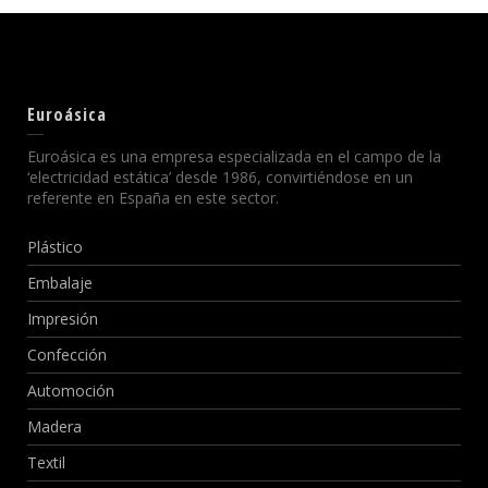
Euroásica
Euroásica es una empresa especializada en el campo de la
‘electricidad estática’ desde 1986, convirtiéndose en un
referente en España en este sector.
Plástico
Embalaje
Impresión
Confección
Automoción
Madera
Textil