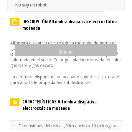
No soy un robot:
DESCRIPCIÓN Alfombra disipativa electrostática
moteada
Alfombra disipativa electrostática moteada de goma de
gran resistencia mecánica, resistente a la soldadura, con
la parte trasera sin relieve para depositar plano y quedar
aplomada en el suelo. Color gris platino moteada en color
gris claro y gris oscuro.
La alfombra dispone de un acabado superficial texturado
para aportarle propiedades antideslizantes.
CARACTERÍSTICAS Alfombra disipativa
electrostática moteada
·
Dimensiones del rollo: 1,90m ancho x 10 m longitud