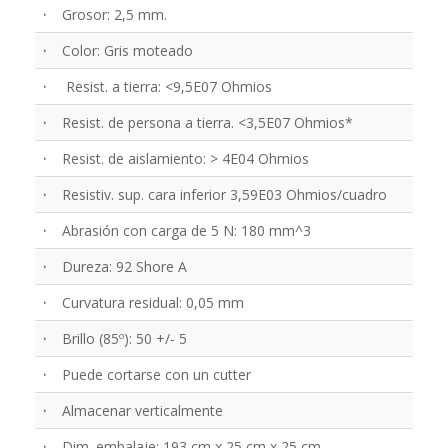
·
Grosor: 2,5 mm.
·
Color: Gris moteado
·
Resist. a tierra: <9,5E07 Ohmios
·
Resist. de persona a tierra. <3,5E07 Ohmios*
·
Resist. de aislamiento: > 4E04 Ohmios
·
Resistiv. sup. cara inferior 3,59E03 Ohmios/cuadro
·
Abrasión con carga de 5 N: 180 mm^3
·
Dureza: 92 Shore A
·
Curvatura residual: 0,05 mm
·
Brillo (85º): 50 +/- 5
·
Puede cortarse con un cutter
·
Almacenar verticalmente
·
Dim. embalaje: 193 cm x 25 cm x 25 cm